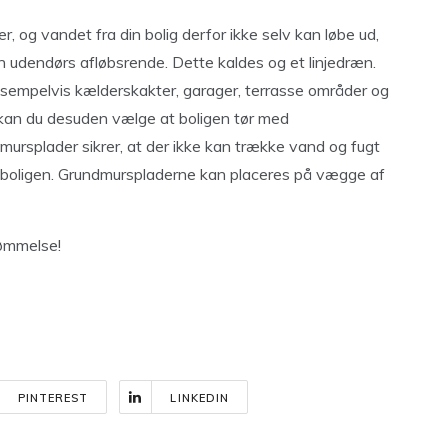
r, og vandet fra din bolig derfor ikke selv kan løbe ud,
en udendørs afløbsrende. Dette kaldes og et linjedræn.
 eksempelvis kælderskakter, garager, terrasse områder og
g, kan du desuden vælge at boligen tør med
ursplader sikrer, at der ikke kan trække vand og fugt
af boligen. Grundmurspladerne kan placeres på vægge af
vømmelse!
PINTEREST
LINKEDIN