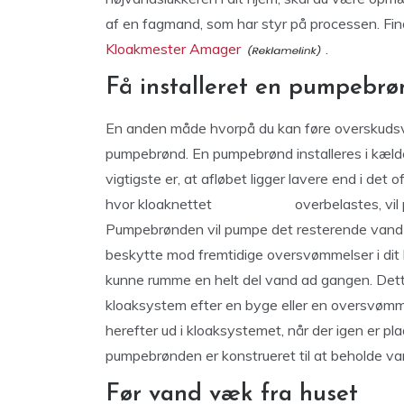
af en fagmand, som har styr på processen. Fin
Kloakmester Amager
.
Få installeret en pumpebrø
En anden måde hvorpå du kan føre overskudsvand
pumpebrønd. En pumpebrønd installeres i kælde
vigtigste er, at afløbet ligger lavere end i det
hvor kloaknettet overbelastes, vil pum
Pumpebrønden vil pumpe det resterende vand væ
beskytte mod fremtidige oversvømmelser i dit h
kunne rumme en helt del vand ad gangen. Dette b
kloaksystem efter en byge eller en oversvømmel
herefter ud i kloaksystemet, når der igen er pla
pumpebrønden er konstrueret til at beholde va
Før vand væk fra huset