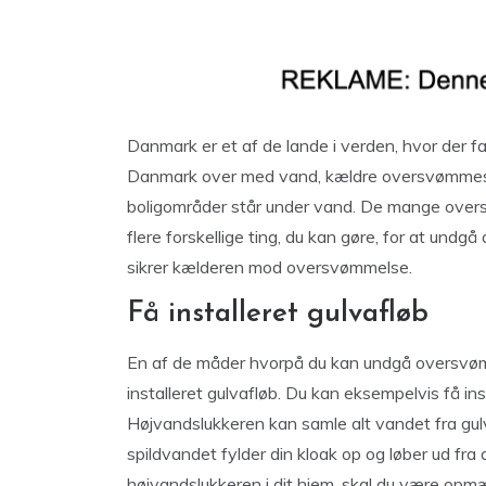
Danmark er et af de lande i verden, hvor der f
Danmark over med vand, kældre oversvømmes 
boligområder står under vand. De mange overs
flere forskellige ting, du kan gøre, for at und
sikrer kælderen mod oversvømmelse.
Få installeret gulvafløb
En af de måder hvorpå du kan undgå oversvømm
installeret gulvafløb. Du kan eksempelvis få in
Højvandslukkeren kan samle alt vandet fra gulv
spildvandet fylder din kloak op og løber ud fra d
højvandslukkeren i dit hjem, skal du være opmæ