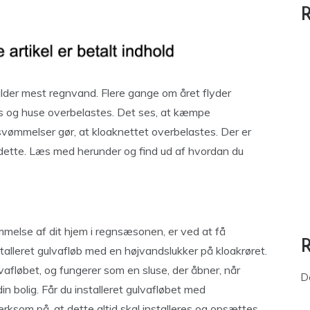
R
alder mest regnvand. Flere gange om året flyder
og huse overbelastes. Det ses, at kæmpe
vømmelser gør, at kloaknettet overbelastes. Der er
gå dette. Læs med herunder og find ud af hvordan du
else af dit hjem i regnsæsonen, er ved at få
stalleret gulvafløb med en højvandslukker på kloakrøret.
afløbet, og fungerer som en sluse, der åbner, når
D
in bolig. Får du installeret gulvafløbet med
rksom på, at dette altid skal installeres og opsættes