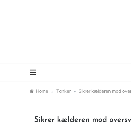
Skip
to
content
Home
»
Tanker
»
Sikrer kælderen mod ov
Sikrer kælderen mod over