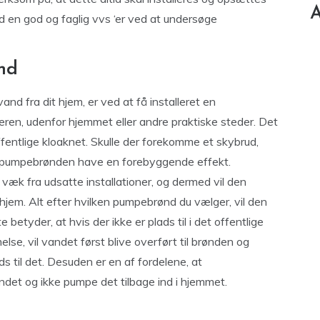
A
d en god og faglig vvs ‘er ved at undersøge
nd
 fra dit hjem, er ved at få installeret en
ren, udenfor hjemmet eller andre praktiske steder. Det
 offentlige kloaknet. Skulle der forekomme et skybrud,
pebrønden have en forebyggende effekt.
k fra udsatte installationer, og dermed vil den
jem. Alt efter hvilken pumpebrønd du vælger, vil den
etyder, at hvis der ikke er plads til i det offentlige
se, vil vandet først blive overført til brønden og
ds til det. Desuden er en af fordelene, at
ndet og ikke pumpe det tilbage ind i hjemmet.