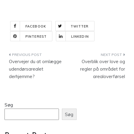
FACEBOOK
TWITTER
PINTEREST
LINKEDIN
Indlægsnavigation
Overvejer du at omlægge
Overblik over love og
udendørsarealet
regler på området for
derhjemme?
arealoverførsel
Søg
Søg