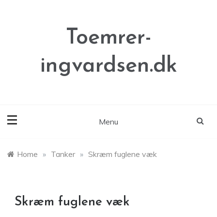
Skip
to
content
Toemrer-
ingvardsen.dk
Menu
Home
»
Tanker
»
Skræm fuglene væk
Skræm fuglene væk