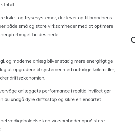
stabilt.
ere køle- og frysesystemer, der lever op til branchens
ælper både små og store virksomheder med at optimere
energiforbruget holdes nede.
C
ogi, og moderne anlæg bliver stadig mere energirigtige
ag at opgradere til systemer med naturlige kølemidler,
rer driftsøkonomien.
vervåge anlæggets performance i realtid, hvilket gør
an du undgå dyre driftsstop og sikre en ensartet
onel vedligeholdelse kan virksomheder opnå store
.