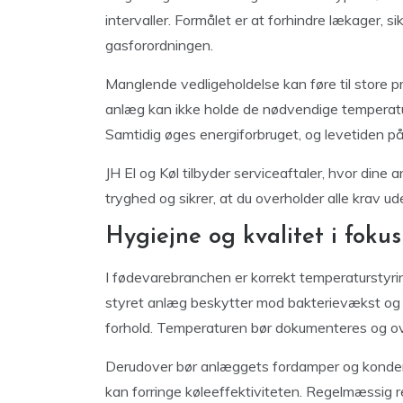
intervaller. Formålet er at forhindre lækager, s
gasforordningen.
Manglende vedligeholdelse kan føre til store 
anlæg kan ikke holde de nødvendige temperatur
Samtidig øges energiforbruget, og levetiden på
JH El og Køl tilbyder serviceaftaler, hvor dine 
tryghed og sikrer, at du overholder alle krav u
Hygiejne og kvalitet i fokus
I fødevarebranchen er korrekt temperaturstyri
styret anlæg beskytter mod bakterievækst og 
forhold. Temperaturen bør dokumenteres og ov
Derudover bør anlæggets fordamper og konden
kan forringe køleeffektiviteten. Regelmæssig r