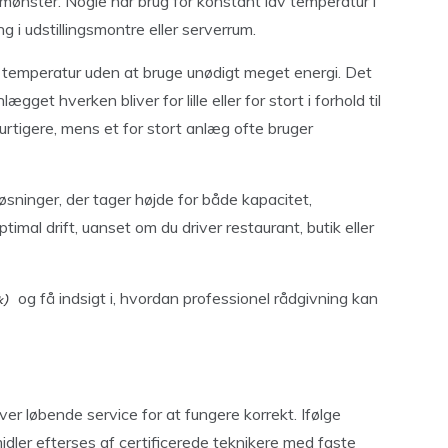
smønster. Nogle har brug for konstant lav temperatur i
 i udstillingsmontre eller serverrum.
 temperatur uden at bruge unødigt meget energi. Det
get hverken bliver for lille eller for stort i forhold til
hurtigere, mens et for stort anlæg ofte bruger
sninger, der tager højde for både kapacitet,
timal drift, uanset om du driver restaurant, butik eller
og få indsigt i, hvordan professionel rådgivning kan
ver løbende service for at fungere korrekt. Ifølge
dler efterses af certificerede teknikere med faste