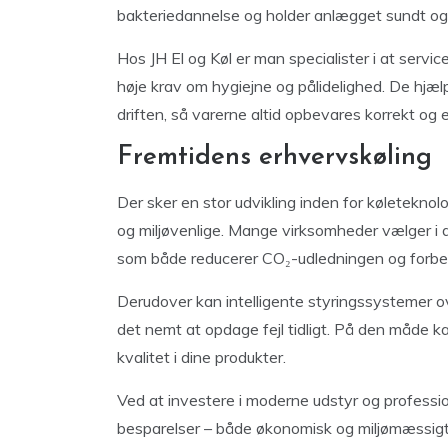
bakteriedannelse og holder anlægget sundt og 
Hos JH El og Køl er man specialister i at servic
høje krav om hygiejne og pålidelighed. De hj
driften, så varerne altid opbevares korrekt og 
Fremtidens erhvervskøling
Der sker en stor udvikling inden for køleteknol
og miljøvenlige. Mange virksomheder vælger i d
som både reducerer CO₂-udledningen og forbed
Derudover kan intelligente styringssystemer o
det nemt at opdage fejl tidligt. På den måde k
kvalitet i dine produkter.
Ved at investere i moderne udstyr og professi
besparelser – både økonomisk og miljømæssigt