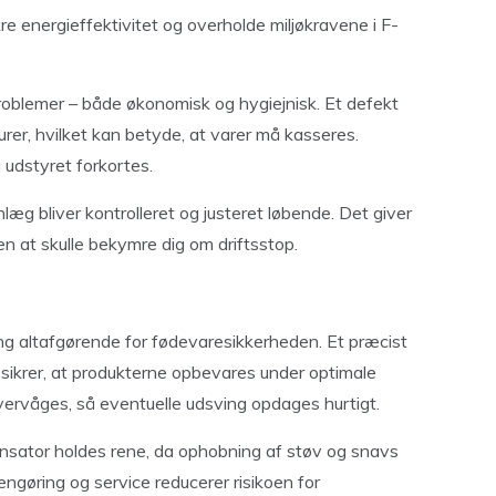
ikre energieffektivitet og overholde miljøkravene i F-
problemer – både økonomisk og hygiejnisk. Et defekt
er, hvilket kan betyde, at varer må kasseres.
 udstyret forkortes.
anlæg bliver kontrolleret og justeret løbende. Det giver
den at skulle bekymre dig om driftsstop.
ng altafgørende for fødevaresikkerheden. Et præcist
sikrer, at produkterne opbevares under optimale
ervåges, så eventuelle udsving opdages hurtigt.
sator holdes rene, da ophobning af støv og snavs
engøring og service reducerer risikoen for