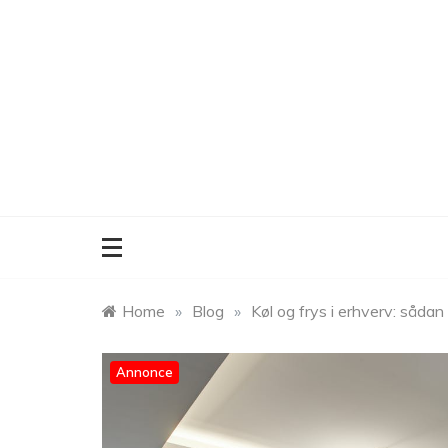
Skip
to
content
Home
»
Blog
»
Køl og frys i erhverv: sådan 
Annonce