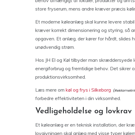
behov afhængigt af lokaler, produkter og drift
store fryserum, mens andre kræver præcis køling
Et moderne køleanlæg skal kunne levere stabil
kræver korrekt dimensionering og styring, så anlæg
opgaven. Et anlæg, der kører for hårdt, slides 
unødvendig strøm.
Hos JH El og Køl tilbyder man skræddersyede lø
energiforbrug og fremtidige behov. Det sikrer op
produktionsvirksomhed.
Læs mere om
køl og frys i Silkeborg
forbedre effektiviteten i din virksomhed.
Vedligeholdelse og lovkrav
Et køleanlæg er en teknisk installation, der kræ
lovgivningen skal anlæg med visse typer kølemi