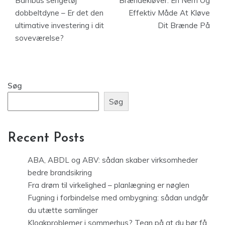
Bambus sengetøj
Brændekløver: En Nem Og
dobbeltdyne – Er det den
Effektiv Måde At Kløve
ultimative investering i dit
Dit Brænde På
soveværelse?
Søg
Søg
Recent Posts
ABA, ABDL og ABV: sådan skaber virksomheder
bedre brandsikring
Fra drøm til virkelighed – planlægning er nøglen
Fugning i forbindelse med ombygning: sådan undgår
du utætte samlinger
Kloakproblemer i sommerhus? Tegn på at du bør få