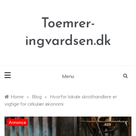
Skip
to
content
Toemrer-
ingvardsen.dk
Menu
Home
»
Blog
»
Hvorfor lokale skrothandlere er
vigtige for cirkulær økonomi
Annonce