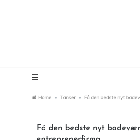
Skip
to
content
Home
»
Tanker
»
Få den bedste nyt badev
Få den bedste nyt badevære
entreprenørfirma